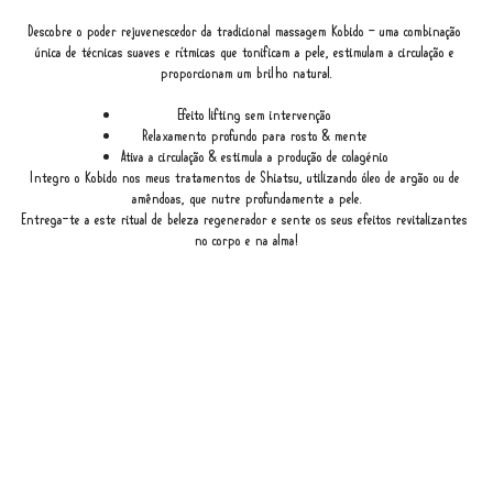
Descobre o poder rejuvenescedor da tradicional massagem Kobido – uma combinação 
única de técnicas suaves e rítmicas que tonificam a pele, estimulam a circulação e 
proporcionam um brilho natural.
Efeito lifting sem intervenção
Relaxamento profundo para rosto & mente
Ativa a circulação & estimula a produção de colagénio
Integro o Kobido nos meus tratamentos de Shiatsu, utilizando óleo de argão ou de 
amêndoas, que nutre profundamente a pele.
Entrega-te a este ritual de beleza regenerador e sente os seus efeitos revitalizantes 
no corpo e na alma!